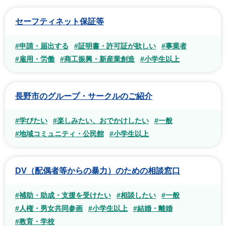
セーフティネット保証等
#申請・届出する
#証明書・許可証が欲しい
#事業者
#雇用・労働
#商工振興・新産業創造
#小学生以上
長野市のグループ・サークルのご紹介
#学びたい
#楽しみたい、おでかけしたい
#一般
#地域コミュニティ・公民館
#小学生以上
DV（配偶者等からの暴力）のための相談窓口
#補助・助成・支援を受けたい
#相談したい
#一般
#人権・男女共同参画
#小学生以上
#結婚・離婚
#教育・学校