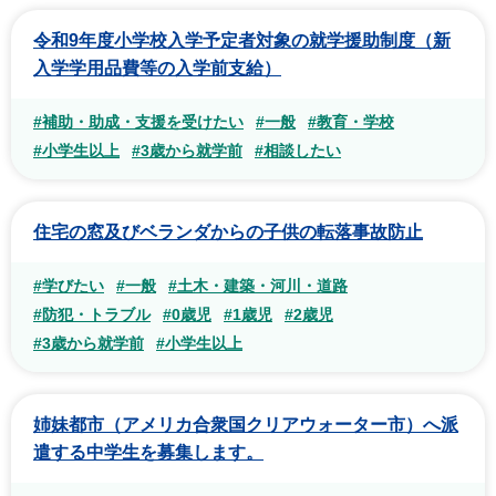
令和9年度小学校入学予定者対象の就学援助制度（新
入学学用品費等の入学前支給）
#補助・助成・支援を受けたい
#一般
#教育・学校
#小学生以上
#3歳から就学前
#相談したい
住宅の窓及びベランダからの子供の転落事故防止
#学びたい
#一般
#土木・建築・河川・道路
#防犯・トラブル
#0歳児
#1歳児
#2歳児
#3歳から就学前
#小学生以上
姉妹都市（アメリカ合衆国クリアウォーター市）へ派
遣する中学生を募集します。