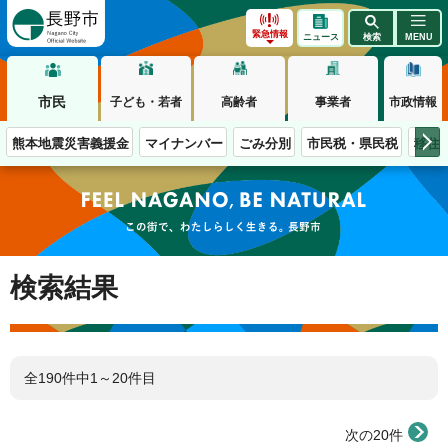
長野市
緊急情報
ニュース
検索
MENU
市民
子ども・若者
高齢者
事業者
市政情報
熊本地震災害義援金
マイナンバー
ごみ分別
市民税・県民税
移住
この街で、わたしらしく生きる。長野市
検索結果
全190件中1～20件目
次の20件