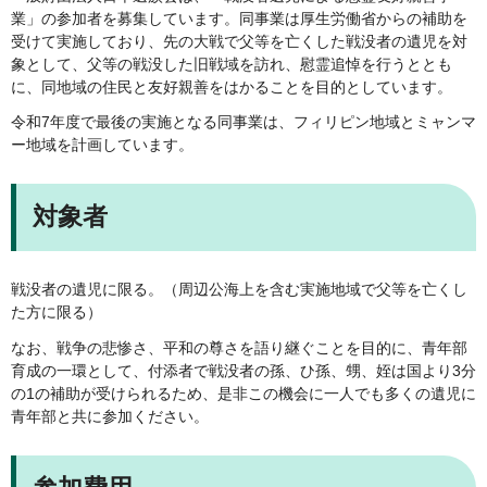
業」の参加者を募集しています。同事業は厚生労働省からの補助を
受けて実施しており、先の大戦で父等を亡くした戦没者の遺児を対
象として、父等の戦没した旧戦域を訪れ、慰霊追悼を行うととも
に、同地域の住民と友好親善をはかることを目的としています。
令和7年度で最後の実施となる同事業は、フィリピン地域とミャンマ
ー地域を計画しています。
対象者
戦没者の遺児に限る。（周辺公海上を含む実施地域で父等を亡くし
た方に限る）
なお、戦争の悲惨さ、平和の尊さを語り継ぐことを目的に、青年部
育成の一環として、付添者で戦没者の孫、ひ孫、甥、姪は国より3分
の1の補助が受けられるため、是非この機会に一人でも多くの遺児に
青年部と共に参加ください。