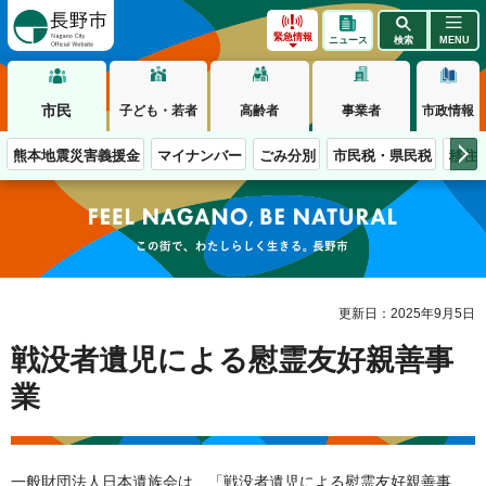
長野市
緊急情報
ニュース
検索
MENU
市民
子ども・若者
高齢者
事業者
市政情報
熊本地震災害義援金
マイナンバー
ごみ分別
市民税・県民税
移住
この街で、わたしらしく生きる。長野市
更新日：2025年9月5日
戦没者遺児による慰霊友好親善事
業
一般財団法人日本遺族会は、「戦没者遺児による慰霊友好親善事