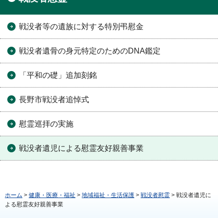
戦没者等の遺族に対する特別弔慰金
戦没者遺骨の身元特定のためのDNA鑑定
「平和の礎」追加刻銘
長野市戦没者追悼式
慰霊巡拝の実施
戦没者遺児による慰霊友好親善事業
ホーム
>
健康・医療・福祉
>
地域福祉・生活保護
>
戦没者慰霊
> 戦没者遺児に
よる慰霊友好親善事業