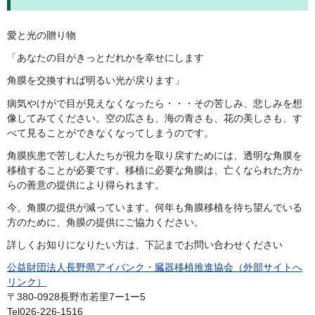
愛と光の贈り物
「あなたの目がきっとだれかを幸せにします
角膜を交換すれば明るい光が戻ります」
病気やけがで目が見えなくなったら・・・その苦しみ、悲しみを想
像してみてください。空の広さも、海の青さも、花の美しさも、す
べて見ることができなくなってしまうのです。
角膜疾患で苦しむ人たちが視力を取り戻すためには、透明な角膜を
移植することが必要です。移植に必要な角膜は、亡くなられた方か
らの善意の提供により得られます。
今、角膜の提供が減っています。何年も角膜移植を待ち望んでいる
方のために、角膜の提供にご協力ください。
詳しくお知りになりたい方は、下記までお問い合わせください
公益財団法人長野県アイバンク・臓器移植推進協会（外部サイトへ
リンク）
〒380-0928長野市若里7ー1ー5
Tel026-226-1516