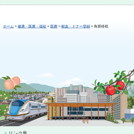
ホーム
>
健康・医療・福祉
>
医療
>
献血・ドナー登録
> 角膜移植
リンク集