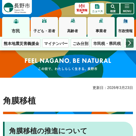
長野市
緊急情報
ニュース
検索
MENU
市民
子ども・若者
高齢者
事業者
市政情報
熊本地震災害義援金
マイナンバー
ごみ分別
市民税・県民税
移住
この街で、わたしらしく生きる。長野市
更新日：2026年3月23日
角膜移植
角膜移植の推進について