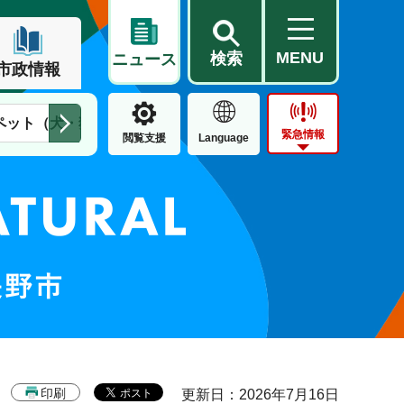
MENU
検索
ニュース
市政情報
ペット（犬・猫）
住民票・戸籍
公営住宅
市街地整備
緊急情報
閲覧支援
Language
印刷
更新日：2026年7月16日