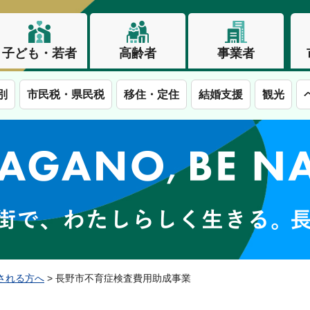
子ども・若者
高齢者
事業者
別
市民税・県民税
移住・定住
結婚支援
観光
この街で、わたしらしく生きる。長野市
される方へ
> 長野市不育症検査費用助成事業