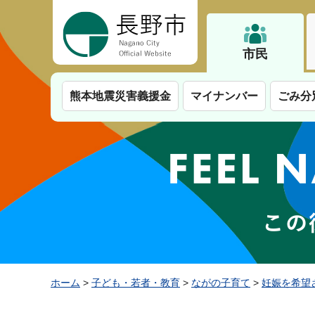
長野市
市民
熊本地震災害義援金
マイナンバー
ごみ分
ホーム
>
子ども・若者・教育
>
ながの子育て
>
妊娠を希望