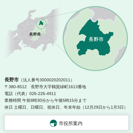
長
長野市
（法人番号3000020202011）
〒380-8512 長野市大字鶴賀緑町1613番地
電話（代表）026-226-4911
業務時間 午前8時30分から午後5時15分まで
休日 土曜日、日曜日、祝休日、年末年始（12月29日から1月3日）
市役所案内