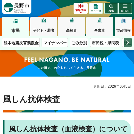
長野市
緊急情報
ニュース
検索
MENU
市民
子ども・若者
高齢者
事業者
市政情報
熊本地震災害義援金
マイナンバー
ごみ分別
市民税・県民税
移住
この街で、わたしらしく生きる。長野市
更新日：2026年6月5日
風しん抗体検査
風しん抗体検査（血液検査）について