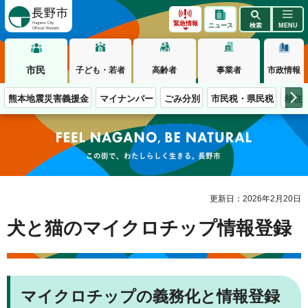
長野市
緊急情報
ニュース
検索
MENU
市民
子ども・若者
高齢者
事業者
市政情報
熊本地震災害義援金
マイナンバー
ごみ分別
市民税・県民税
移住
この街で、わたしらしく生きる。長野市
更新日：2026年2月20日
犬と猫のマイクロチップ情報登録
マイクロチップの義務化と情報登録