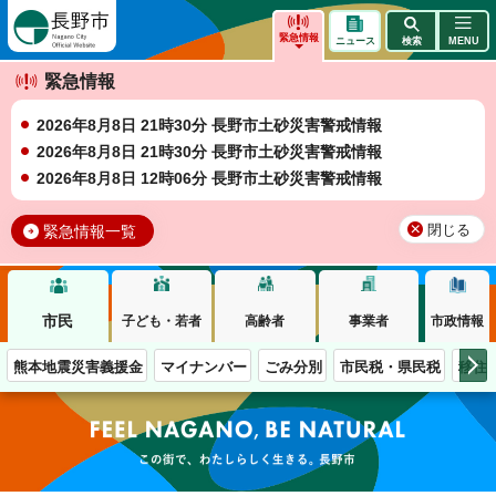
長野市
緊急情報
ニュース
検索
MENU
緊急情報
2026年8月8日 21時30分 長野市土砂災害警戒情報
2026年8月8日 21時30分 長野市土砂災害警戒情報
2026年8月8日 12時06分 長野市土砂災害警戒情報
緊急情報一覧
閉じる
市民
子ども・若者
高齢者
事業者
市政情報
熊本地震災害義援金
マイナンバー
ごみ分別
市民税・県民税
移住
この街で、わたしらしく生きる。長野市