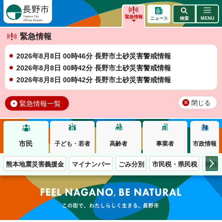
長野市
緊急情報
ニュース
検索
MENU
緊急情報
2026年8月8日 00時46分 長野市土砂災害警戒情報
2026年8月8日 00時42分 長野市土砂災害警戒情報
2026年8月8日 00時42分 長野市土砂災害警戒情報
緊急情報一覧
閉じる
市民
子ども・若者
高齢者
事業者
市政情報
熊本地震災害義援金
マイナンバー
ごみ分別
市民税・県民税
移住
この街で、わたしらしく生きる。長野市