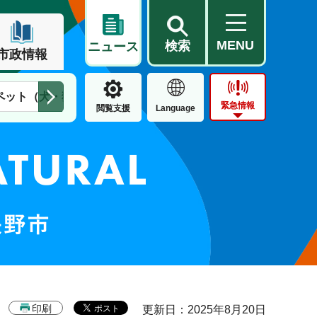
MENU
検索
ニュース
市政情報
ペット（犬・猫）
住民票・戸籍
公営住宅
市街地整備
緊急情報
閲覧支援
Language
印刷
更新日：2025年8月20日