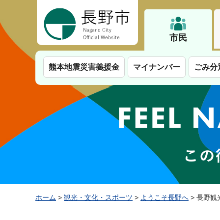
長野市
市民
熊本地震災害義援金
マイナンバー
ごみ分
ホーム
>
観光・文化・スポーツ
>
ようこそ長野へ
> 長野観