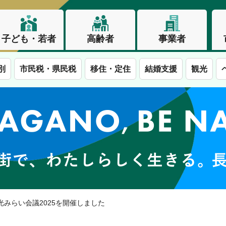
子ども・若者
高齢者
事業者
別
市民税・県民税
移住・定住
結婚支援
観光
この街で、わたしらしく生きる。長野市
光みらい会議2025を開催しました