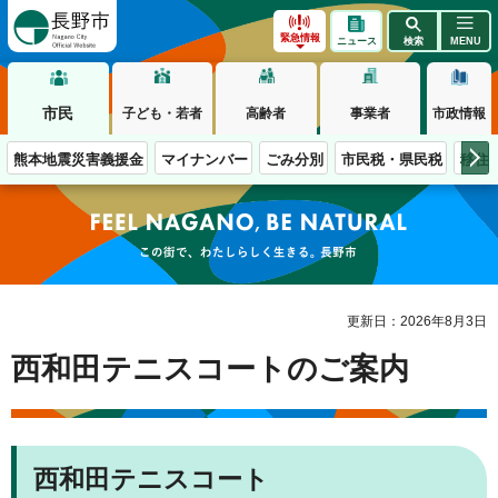
長野市
緊急情報
ニュース
検索
MENU
市民
子ども・若者
高齢者
事業者
市政情報
熊本地震災害義援金
マイナンバー
ごみ分別
市民税・県民税
移住
この街で、わたしらしく生きる。長野市
更新日：2026年8月3日
西和田テニスコートのご案内
西和田テニスコート