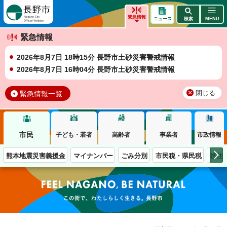
長野市
緊急情報
ニュース
検索
MENU
緊急情報
2026年8月7日 18時15分 長野市土砂災害警戒情報
2026年8月7日 16時04分 長野市土砂災害警戒情報
緊急情報一覧
閉じる
市民
子ども・若者
高齢者
事業者
市政情報
熊本地震災害義援金
マイナンバー
ごみ分別
市民税・県民税
移住
この街で、わたしらしく生きる。長野市