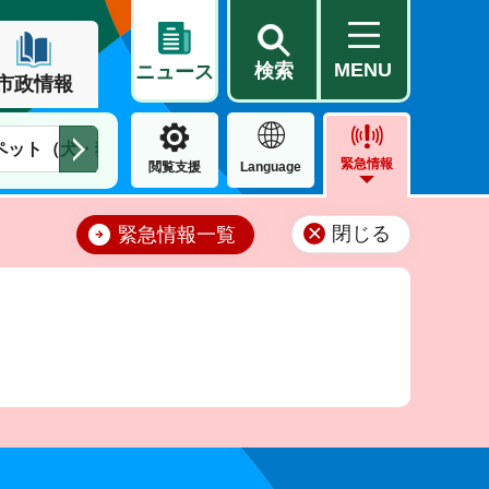
MENU
検索
ニュース
市政情報
ペット（犬・猫）
住民票・戸籍
公営住宅
市街地整備
緊急情報
閲覧支援
Language
閉じる
緊急情報一覧