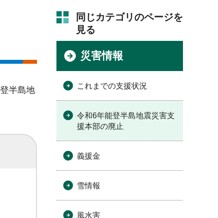
同じカテゴリのページを
見る
災害情報
これまでの支援状況
能登半島地
令和6年能登半島地震災害支
援本部の廃止
義援金
雪情報
風水害