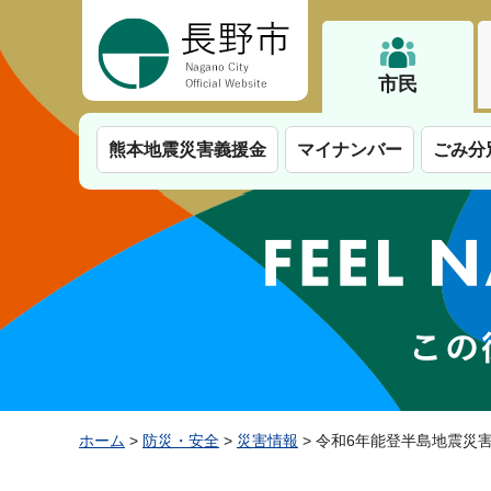
長野市
市民
熊本地震災害義援金
マイナンバー
ごみ分
ホーム
>
防災・安全
>
災害情報
> 令和6年能登半島地震災