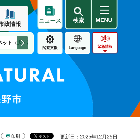
MENU
検索
ニュース
市政情報
ペット（犬・猫）
住民票・戸籍
公営住宅
市街地整備
緊急情報
閲覧支援
Language
印刷
更新日：2025年12月25日