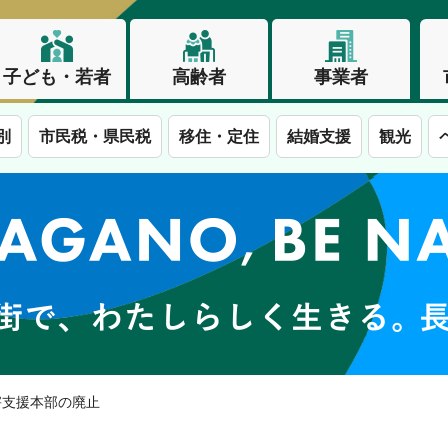
子ども・若者
高齢者
事業者
別
市民税・県民税
移住・定住
結婚支援
観光
この街で、わたしらしく生きる。長野市
害支援本部の廃止