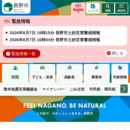
長野市
緊急情報
ニュース
検索
MENU
緊急情報
2026年8月7日 18時15分 長野市土砂災害警戒情報
2026年8月7日 16時04分 長野市土砂災害警戒情報
緊急情報一覧
閉じる
市民
子ども・若者
高齢者
事業者
市政情報
熊本地震災害義援金
マイナンバー
ごみ分別
市民税・県民税
移住
この街で、わたしらしく生きる。長野市