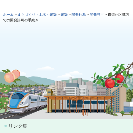
ホーム
>
まちづくり・土木・建築
>
建築
>
開発行為
>
開発許可
> 市街化区域内
での開発許可の手続き
リンク集