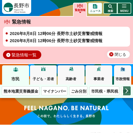
長野市
緊急情報
ニュース
検索
MENU
緊急情報
2026年8月8日 12時06分 長野市土砂災害警戒情報
2026年8月8日 12時06分 長野市土砂災害警戒情報
緊急情報一覧
閉じる
市民
子ども・若者
高齢者
事業者
市政情報
熊本地震災害義援金
マイナンバー
ごみ分別
市民税・県民税
移住
この街で、わたしらしく生きる。長野市