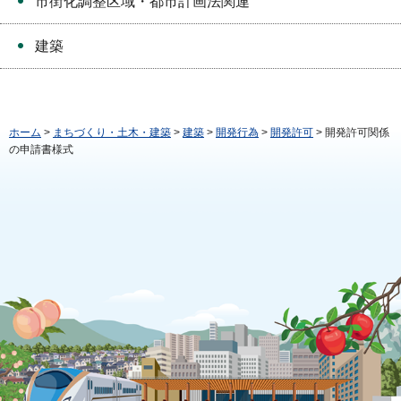
市街化調整区域・都市計画法関連
建築
ホーム
>
まちづくり・土木・建築
>
建築
>
開発行為
>
開発許可
> 開発許可関係
の申請書様式