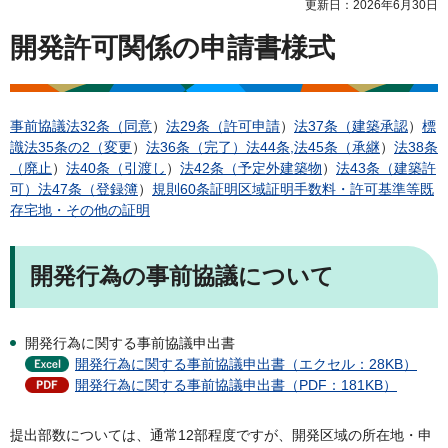
更新日：2026年6月30日
開発許可関係の申請書様式
事前協議
法32条（同意
）
法29条（許可申請
）
法37条（建築承認
）
標
識
法35条の2（変更
）
法36条（完了）
法44条,法45条（承継
）
法38条
（廃止
）
法40条（引渡し
）
法42条（予定外建築物
）
法43条（建築許
可）
法47条（登録簿
）
規則60条証明
区域証明
手数料・許可基準等
既
存宅地・その他の証明
開発行為の事前協議について
開発行為に関する事前協議申出書
開発行為に関する事前協議申出書（エクセル：28KB）
開発行為に関する事前協議申出書（PDF：181KB）
提出部数については、通常12部程度ですが、開発区域の所在地・申