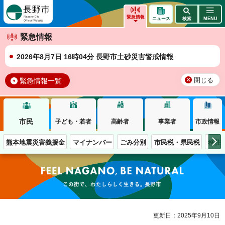
長野市
緊急情報
ニュース
検索
MENU
緊急情報
2026年8月7日 16時04分 長野市土砂災害警戒情報
緊急情報一覧
閉じる
市民
子ども・若者
高齢者
事業者
市政情報
熊本地震災害義援金
マイナンバー
ごみ分別
市民税・県民税
移住
この街で、わたしらしく生きる。長野市
更新日：2025年9月10日