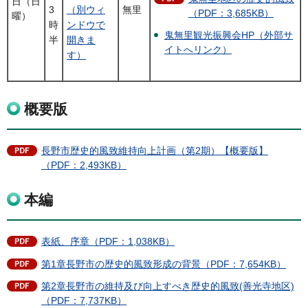
日（日
3
（別ウィ
無里
（PDF：3,685KB）
曜）
時
ンドウで
鬼無里観光振興会HP（外部サ
半
開きま
イトへリンク）
す）
概要版
長野市歴史的風致維持向上計画（第2期）【概要版】
（PDF：2,493KB）
本編
表紙、序章（PDF：1,038KB）
第1章長野市の歴史的風致形成の背景（PDF：7,654KB）
第2章長野市の維持及び向上すべき歴史的風致(善光寺地区)
（PDF：7,737KB）