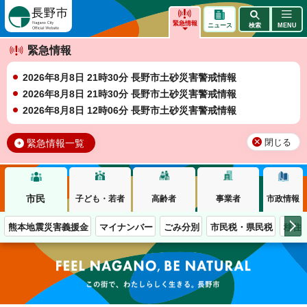
長野市
緊急情報
ニュース
検索
MENU
緊急情報
2026年8月8日 21時30分 長野市土砂災害警戒情報
2026年8月8日 21時30分 長野市土砂災害警戒情報
2026年8月8日 12時06分 長野市土砂災害警戒情報
緊急情報一覧
閉じる
市民
子ども・若者
高齢者
事業者
市政情報
熊本地震災害義援金
マイナンバー
ごみ分別
市民税・県民税
移住
この街で、わたしらしく生きる。長野市