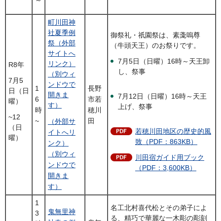
～
町川田神
社夏季例
御祭礼・祇園祭は、素戔嗚尊
祭（外部
（牛頭天王）のお祭りです。
サイトへ
7月5日（日曜）16時～天王卸
リンク）
R8年
し、祭事
（別ウィ
7月5
ンドウで
1
長野
日（日
開きま
7月12日（日曜）16時～天王
6
市若
曜）
す）
上げ、祭事
時
穂川
~12
~
田
（外部サ
（日
若穂川田地区の歴史的風
イトへリ
曜）
致（PDF：863KB）
ンク）
（別ウィ
川田宿ガイド用ブック
ンドウで
（PDF：3,600KB）
開きま
す）
1
名工北村喜代松とその弟子によ
鬼無里神
3
る、精巧で華麗な一木彫の彫刻