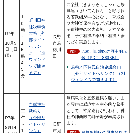
共楽社（きょうらくしゃ）と祭
典連（さいてんれん）と呼ばれ
1
る若衆組が中心となり、育成会
町川田神
や大神楽保存会などが連携し、
0
社秋季例
子供神輿の区内巡礼、大神楽奉
時
大祭（外
R7年
納、子供相撲の奉納・相撲大会
～
長野
部サイト
などを実施します。
1
市若
10月5
へリン
日（日
5
穂川
若穂川田地区の歴史的風
ク）（別
曜）
時
田
致（PDF：863KB）
ウィンド
4
ウで開き
若穂地区住民自治協議会HP
5
ます）
（外部サイトへリンク）（別
分
ウィンドウで開きます）
無病息災と五穀豊穣を願い、ま
た豊作に感謝する中心的な祭事
白髯神社
として、神楽巡行が行われ、神
正
秋祭り
社の神楽殿で獅子舞が奉納され
午
（外部サ
R7年
ます。
～
イトへリ
長野
9月14
1
ンク）
市鬼
鬼無里地区の歴史的風致