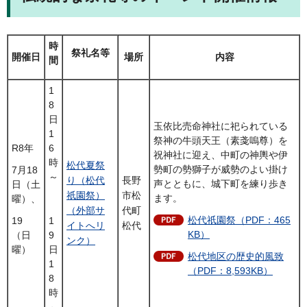
時
祭礼名等
開催日
場所
内容
間
1
8
日
玉依比売命神社に祀られている
1
祭神の牛頭天王（素戔嗚尊）を
R8年
6
祝神社に迎え、中町の神輿や伊
時
松代夏祭
勢町の勢獅子が威勢のよい掛け
7月18
～
り（松代
長野
声とともに、城下町を練り歩き
日（土
祇園祭）
市松
ます。
曜）、
（外部サ
代町
松代祇園祭（PDF：465
19
1
イトへリ
松代
KB）
（日
9
ンク）
曜）
日
松代地区の歴史的風致
1
（PDF：8,593KB）
8
時