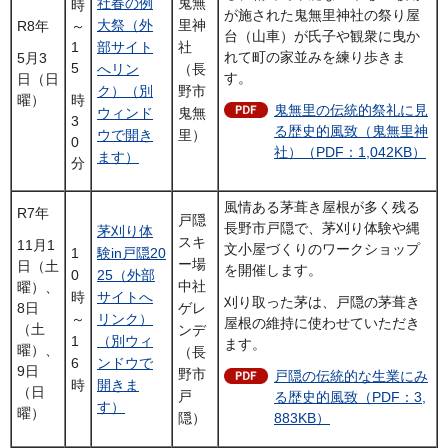
社春の例
鬼無
時
が施された鬼無里神社の祭り屋
大祭（外
里神
R8年
～
台（山車）が氏子や観衆に曳か
1
部サイト
社
れて町の家並みを練り歩きま
5月3
5
へリン
（長
す。
日（日
ク）（別
野市
曜）
時
鬼無里の伝統的祭礼に見
ウィンド
鬼無
3
る歴史的風致（鬼無里神
ウで開き
里）
0
社）（PDF：1,042KB）
ます）
分
風情ある茅葺き屋根が多く残る
R7年
戸隠
長野市戸隠で、茅刈り体験や縄
茅刈り体
スキ
11月1
文小屋づくりのワークショップ
1
験in戸隠20
ー場
日（土
を開催します。
0
25（外部
中社
曜）、
時
サイトへ
刈り取った茅は、戸隠の茅葺き
ゲレ
8日
～
リンク）
屋根の維持に使わせていただき
（土
ンデ
1
（別ウィ
ます。
曜）、
（長
6
ンドウで
9日
野市
戸隠の伝統的な生業にみ
時
開きま
（日
戸
る歴史的風致（PDF：3,
す）
曜）
隠）
883KB）