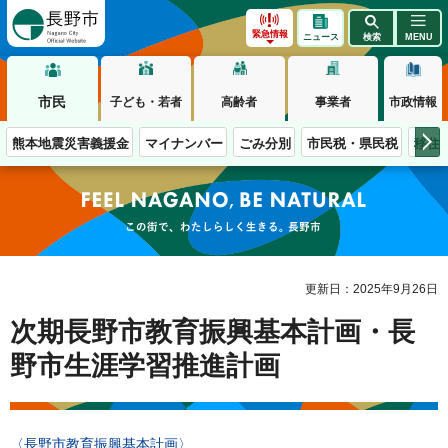
長野市
緊急情報
ニュース
検索
MENU
市民
子ども・若者
高齢者
事業者
市政情報
熊本地震災害義援金
マイナンバー
ごみ分別
市民税・県民税
移住
この街で、わたしらしく生きる。長野市
更新日：2025年9月26日
次期長野市教育振興基本計画・長
野市生涯学習推進計画
〈長野市教育振興基本計画〉