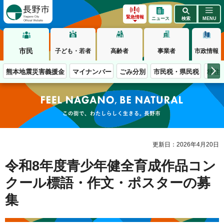
長野市
緊急情報
ニュース
検索
MENU
市民
子ども・若者
高齢者
事業者
市政情報
熊本地震災害義援金
マイナンバー
ごみ分別
市民税・県民税
移住
この街で、わたしらしく生きる。長野市
更新日：2026年4月20日
令和8年度青少年健全育成作品コン
クール標語・作文・ポスターの募
集