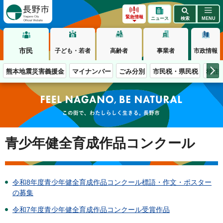
長野市
緊急情報
ニュース
検索
MENU
市民
子ども・若者
高齢者
事業者
市政情報
熊本地震災害義援金
マイナンバー
ごみ分別
市民税・県民税
移住
この街で、わたしらしく生きる。長野市
青少年健全育成作品コンクール
令和8年度青少年健全育成作品コンクール標語・作文・ポスター
の募集
令和7年度青少年健全育成作品コンクール受賞作品