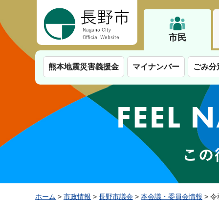
長野市
市民
熊本地震災害義援金
マイナンバー
ごみ分
ホーム
>
市政情報
>
長野市議会
>
本会議・委員会情報
> 