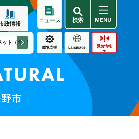
MENU
検索
ニュース
市政情報
ペット（犬・猫）
住民票・戸籍
公営住宅
市街地整備
緊急情報
閲覧支援
Language