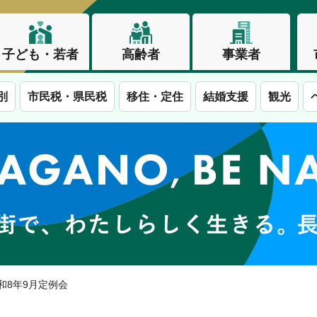
子ども・若者
高齢者
事業者
別
市民税・県民税
移住・定住
結婚支援
観光
この街で、わたしらしく生きる。長野市
令和8年9月定例会