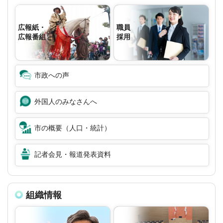
広報紙・
職員
広報番組
採用
市政への声
外国人のみなさんへ
市の概要（人口・統計）
記者会見・報道発表資料
組織情報