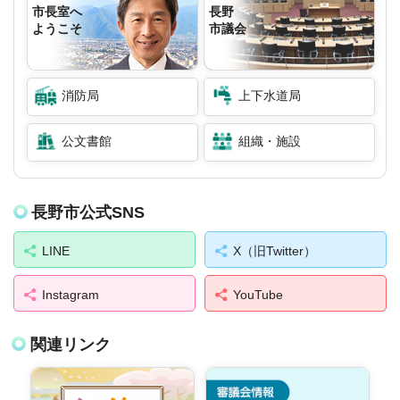
市長室へ
長野
ようこそ
市議会
消防局
上下水道局
公文書館
組織・施設
長野市公式SNS
LINE
X（旧Twitter）
Instagram
YouTube
関連リンク