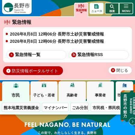
長野市
緊急情報
ニュース
検索
MENU
緊急情報
2026年8月8日 12時06分 長野市土砂災害警戒情報
2026年8月8日 12時06分 長野市土砂災害警戒情報
緊急情報一覧
緊急情報RSS
防災情報ポータルサイト
閉じる
市民
子ども・若者
高齢者
事業者
市政情報
熊本地震災害義援金
マイナンバー
ごみ分別
市民税・県民税
移住
この街で、わたしらしく生きる。長野市