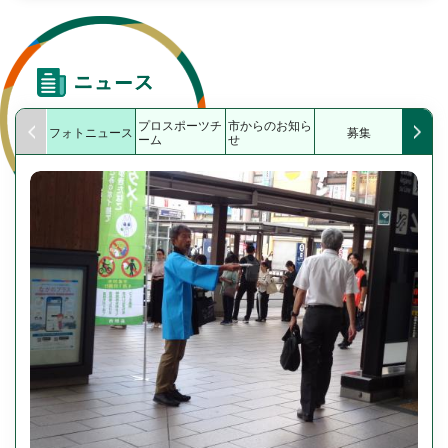
プロスポーツチ
市からのお知ら
フォトニュース
募集
イ
ーム
せ