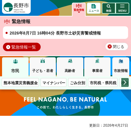
長野市
緊急情報
ニュース
検索
MENU
緊急情報
2026年8月7日 16時04分 長野市土砂災害警戒情報
緊急情報一覧
閉じる
市民
子ども・若者
高齢者
事業者
市政情報
熊本地震災害義援金
マイナンバー
ごみ分別
市民税・県民税
移住
この街で、わたしらしく生きる。長野市
更新日：2026年4月27日