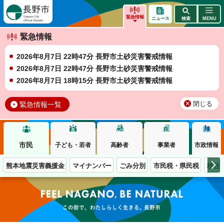
長野市
緊急情報
ニュース
検索
MENU
緊急情報
2026年8月7日 22時47分 長野市土砂災害警戒情報
2026年8月7日 22時47分 長野市土砂災害警戒情報
2026年8月7日 18時15分 長野市土砂災害警戒情報
緊急情報一覧
閉じる
市民
子ども・若者
高齢者
事業者
市政情報
熊本地震災害義援金
マイナンバー
ごみ分別
市民税・県民税
移住
この街で、わたしらしく生きる。長野市