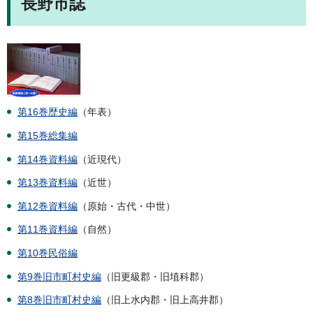
長野市誌
第16巻歴史編
（年表）
第15巻総集編
第14巻資料編
（近現代）
第13巻資料編
（近世）
第12巻資料編
（原始・古代・中世）
第11巻資料編
（自然）
第10巻民俗編
第9巻旧市町村史編
（旧更級郡・旧埴科郡）
第8巻旧市町村史編
（旧上水内郡・旧上高井郡）