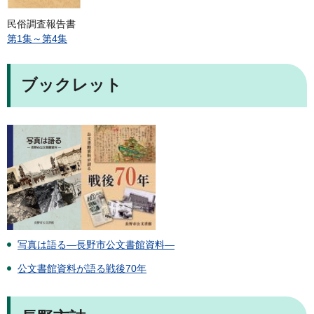
民俗調査報告書
第1集～第4集
ブックレット
写真は語る―長野市公文書館資料―
公文書館資料が語る戦後70年