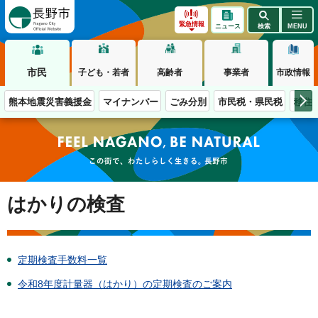
長野市
緊急情報
ニュース
検索
MENU
市民
子ども・若者
高齢者
事業者
市政情報
熊本地震災害義援金
マイナンバー
ごみ分別
市民税・県民税
移住
この街で、わたしらしく生きる。長野市
はかりの検査
定期検査手数料一覧
令和8年度計量器（はかり）の定期検査のご案内