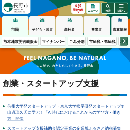
長野市
緊急情報
ニュース
検索
MENU
市民
子ども・若者
高齢者
事業者
市政情報
熊本地震災害義援金
マイナンバー
ごみ分別
市民税・県民税
移住
この街で、わたしらしく生きる。長野市
創業・スタートアップ支援
信州大学発スタートアップ・東京大学松尾研発スタートアップ®
山邊璃久氏に学ぶ！「AI時代におけるこれからの学び方・働き
方」開催
スタートアップ支援補助金認定事業の企業版ふるさと納税募集