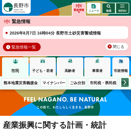
長野市
緊急情報
ニュース
検索
MENU
緊急情報
2026年8月7日 16時04分 長野市土砂災害警戒情報
緊急情報一覧
閉じる
市民
子ども・若者
高齢者
事業者
市政情報
熊本地震災害義援金
マイナンバー
ごみ分別
市民税・県民税
移住
この街で、わたしらしく生きる。長野市
産業振興に関する計画・統計