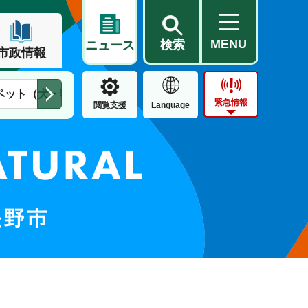
MENU
検索
ニュース
市政情報
ペット（犬・猫）
住民票・戸籍
公営住宅
市街地整備
緊急情報
閲覧支援
Language