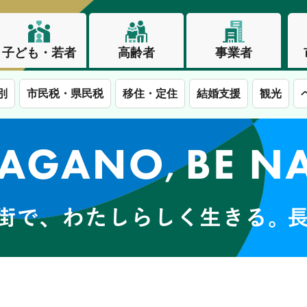
子ども・若者
高齢者
事業者
別
市民税・県民税
移住・定住
結婚支援
観光
この街で、わたしらしく生きる。長野市