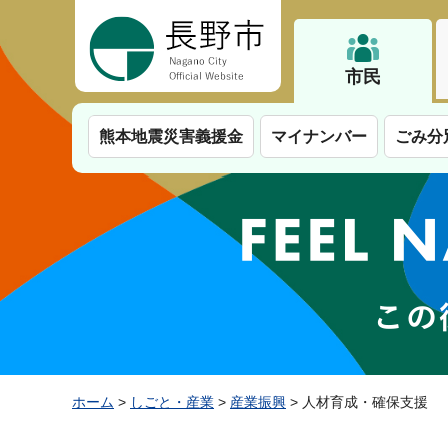
長野市
市民
熊本地震災害義援金
マイナンバー
ごみ分
ホーム
>
しごと・産業
>
産業振興
> 人材育成・確保支援