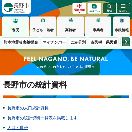
長野市
緊急情報
ニュース
検索
MENU
市民
子ども・若者
高齢者
事業者
市政情報
熊本地震災害義援金
マイナンバー
ごみ分別
市民税・県民税
移住
この街で、わたしらしく生きる。長野市
長野市の統計資料
長野市の人口統計資料
長野市の統計資料一覧表を掲載します
人口・世帯