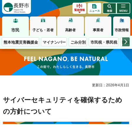
長野市
緊急情報
ニュース
検索
MENU
市民
子ども・若者
高齢者
事業者
市政情報
熊本地震災害義援金
マイナンバー
ごみ分別
市民税・県民税
移住
この街で、わたしらしく生きる。長野市
更新日：2026年4月1日
サイバーセキュリティを確保するため
の方針について