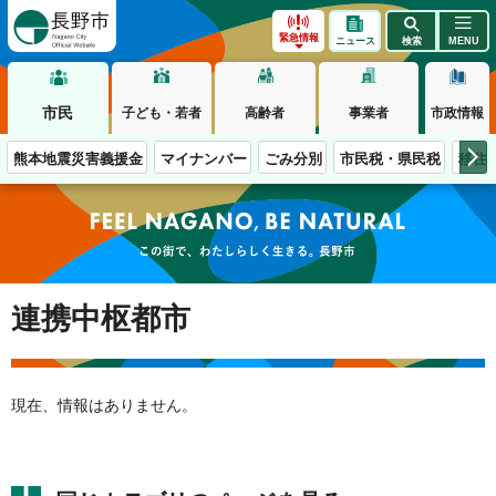
長野市
緊急情報
ニュース
検索
MENU
市民
子ども・若者
高齢者
事業者
市政情報
熊本地震災害義援金
マイナンバー
ごみ分別
市民税・県民税
移住
この街で、わたしらしく生きる。長野市
連携中枢都市
現在、情報はありません。