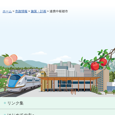
ホーム
>
市政情報
>
施策・計画
> 連携中枢都市
リンク集