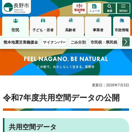
長野市
緊急情報
ニュース
検索
MENU
市民
子ども・若者
高齢者
事業者
市政情報
熊本地震災害義援金
マイナンバー
ごみ分別
市民税・県民税
移住
この街で、わたしらしく生きる。長野市
更新日：2026年7月3日
令和7年度共用空間データの公開
共用空間データ