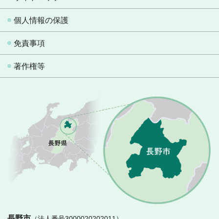
個人情報の保護
免責事項
著作権等
長
長野市
（法人番号3000020202011）