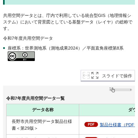
共用空間データとは、庁内で利用している統合型GIS（地理情報シ
ステム）において背景図としている基盤データ（レイヤ）の総称で
す。
令和7年度共用空間データ
座標系：世界測地系（測地成果2024）／平面直角座標第8系
スライドで操作
令和7年度共用空間データ一覧
データ名称
ダウ
長野市共用空間データ製品仕様
製品仕様書（PDF：2
書＜第29版＞