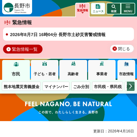
長野市
緊急情報
ニュース
検索
MENU
緊急情報
2026年8月7日 16時04分 長野市土砂災害警戒情報
緊急情報一覧
閉じる
市民
子ども・若者
高齢者
事業者
市政情報
熊本地震災害義援金
マイナンバー
ごみ分別
市民税・県民税
移住
この街で、わたしらしく生きる。長野市
更新日：2026年4月16日