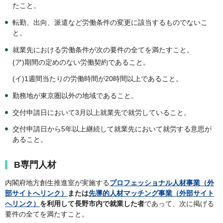
たこと。
転勤、出向、派遣など労働条件の変更に該当するものでないこ
と。
就業先における労働条件が次の要件の全てを満たすこと。
(ア)期間の定めのない労働契約であること。
(イ)1週間当たりの労働時間が20時間以上であること。
勤務地が東京圏以外の地域であること。
交付申請日において3月以上就業先で就労していること。
交付申請日から5年以上継続して就業先において就労する意思が
あること。
B専門人材
内閣府地方創生推進室が実施する
プロフェッショナル人材事業（外
部サイトへリンク）
または
先導的人材マッチング事業（外部サイト
へリンク）
を利用して長野市内で就業した者
であって、次に掲げる
要件の全てを満たすこと。