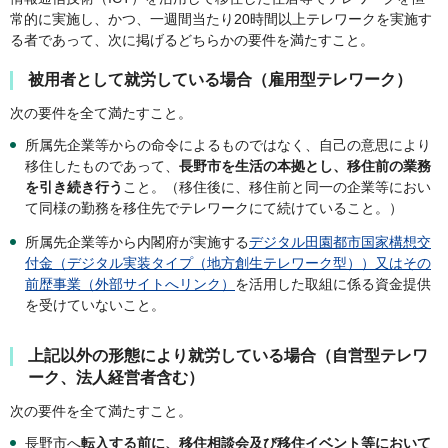
常的に実施し、かつ、一週間当たり20時間以上テレワークを実施す
る者であって、次に掲げるどちらかの要件を満たすこと。
被用者として就労している場合（雇用型テレワーク）
次の要件を全て満たすこと。
所属先企業等からの命令によるものではなく、自己の意思により
移住したものであって、
長野市を生活の本拠とし、移住前の業務
を引き続き行う
こと。（移住後に、移住前と同一の企業等におい
て同様の勤務を移住先でテレワークにて続けていること。）
所属先企業等から内閣府が実施する
デジタル田園都市国家構想交
付金（デジタル実装タイプ（地方創生テレワーク型））又はその
前歴事業（外部サイトへリンク）
を活用した取組に係る資金提供
を受けていないこと。
上記以外の形態により就労している場合（自営型テレワ
ーク、法人経営者含む）
次の要件を全て満たすこと。
長野市へ
転入する前に、移住相談会及び移住イベント等において