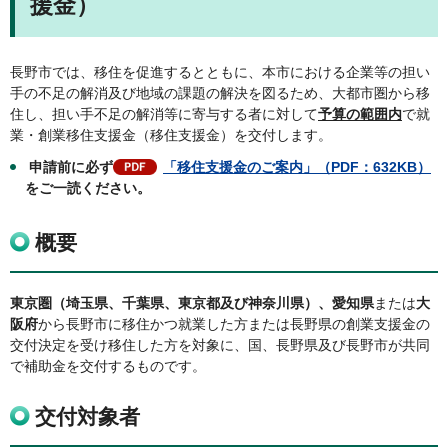
援金）
長野市では、移住を促進するとともに、本市における企業等の担い
手の不足の解消及び地域の課題の解決を図るため、大都市圏から移
住し、担い手不足の解消等に寄与する者に対して
予算の範囲内
で就
業・創業移住支援金（移住支援金）を交付します。
申請前に必ず
「移住支援金のご案内」（PDF：632KB）
をご一読ください。
概要
東京圏（埼玉県、千葉県、東京都及び神奈川県）、愛知県
または
大
阪府
から長野市に移住かつ就業した方または長野県の創業支援金の
交付決定を受け移住した方を対象に、国、長野県及び長野市が共同
で補助金を交付するものです。
交付対象者