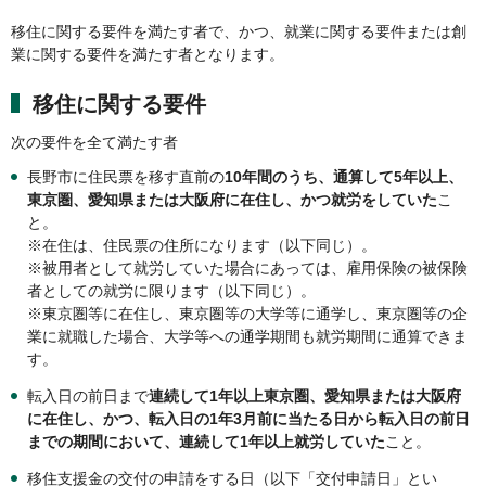
移住に関する要件を満たす者で、かつ、就業に関する要件または創
業に関する要件を満たす者となります。
移住に関する要件
次の要件を全て満たす者
長野市に住民票を移す直前の
10年間のうち、通算して5年以上、
東京圏、愛知県または大阪府に在住し、かつ就労をしていた
こ
と。
※在住は、住民票の住所になります（以下同じ）。
※被用者として就労していた場合にあっては、雇用保険の被保険
者としての就労に限ります（以下同じ）。
※東京圏等に在住し、東京圏等の大学等に通学し、東京圏等の企
業に就職した場合、大学等への通学期間も就労期間に通算できま
す。
転入日の前日まで
連続して1年以上東京圏、愛知県または大阪府
に在住し、かつ、転入日の1年3月前に当たる日から転入日の前日
までの期間において、連続して1年以上就労していた
こと。
移住支援金の交付の申請をする日（以下「交付申請日」とい