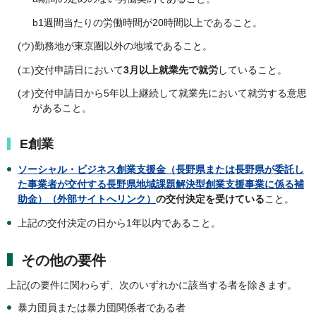
b1週間当たりの労働時間が20時間以上であること。
(ウ)勤務地が東京圏以外の地域であること。
(エ)交付申請日において
3月以上就業先で就労
していること。
(オ)交付申請日から5年以上継続して就業先において就労する意思
があること。
E創業
ソーシャル・ビジネス創業支援金（長野県または長野県が委託し
た事業者が交付する長野県地域課題解決型創業支援事業に係る補
助金）（外部サイトへリンク）
の交付決定を受けている
こと。
上記の交付決定の日から1年以内であること。
その他の要件
上記(の要件に関わらず、次のいずれかに該当する者を除きます。
暴力団員または暴力団関係者である者