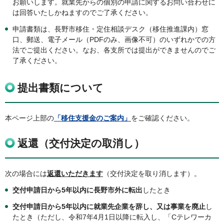
お願いします。就業先からの個別の申請に関するお問い合わせに
は回答いたしかねますのでご了承ください。
申請書類は、長野市移住・定住相談デスク（移住推進課内）窓
口、郵送、電子メール（PDFのみ、画像不可）のいずれかでの方
法でご提出ください。なお、各支所では提出ができませんのでご
了承ください。
提出書類について
本ページ上部の
「移住支援金のご案内」
をご確認ください。
返還（交付決定の取消し）
次の場合には
返還いただきます
（交付決定を取り消します）。
交付申請日から5年以内に長野市外に転出
したとき
交付申請日から5年以内に就業先企業を辞し、又は事業を廃止
し
たとき（ただし、令和7年4月1日以降に転入し、「Cテレワーカ