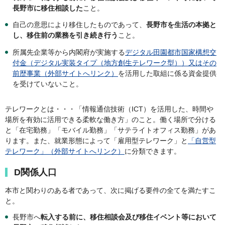
長野市に移住相談した
こと。
自己の意思により移住したものであって、
長野市を生活の本拠と
し、移住前の業務を引き続き行う
こと。
所属先企業等から内閣府が実施する
デジタル田園都市国家構想交
付金（デジタル実装タイプ（地方創生テレワーク型））又はその
前歴事業（外部サイトへリンク）
を活用した取組に係る資金提供
を受けていないこと。
テレワークとは・・・「情報通信技術（ICT）を活用した、時間や
場所を有効に活用できる柔軟な働き方」のこと。働く場所で分ける
と「在宅勤務」「モバイル勤務」「サテライトオフィス勤務」があ
ります。また、就業形態によって「雇用型テレワーク」と
「自営型
テレワーク」（外部サイトへリンク）
に分類できます。
D関係人口
本市と関わりのある者であって、次に掲げる要件の全てを満たすこ
と。
長野市へ
転入する前に、移住相談会及び移住イベント等において