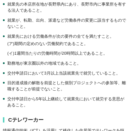
就業先の本店所在地が長野県内にあり、長野市内に事業所を有す
る法人であること。
就業が、転勤、出向、派遣など労働条件の変更に該当するもので
ないこと。
就業先における労働条件が次の要件の全てを満たすこと。
(ア)期間の定めのない労働契約であること。
(イ)1週間当たりの労働時間が20時間以上であること。
勤務地が東京圏以外の地域であること。
交付申請日において3月以上当該就業先で就労していること。
目的達成後の解散を前提とした個別プロジェクトへの参加等、離
職することが前提でないこと。
交付申請日から5年以上継続して就業先において就労する意思が
あること。
Cテレワーカー
情報通信技術（ICT）を活用して移住した住居等でテレワークを恒