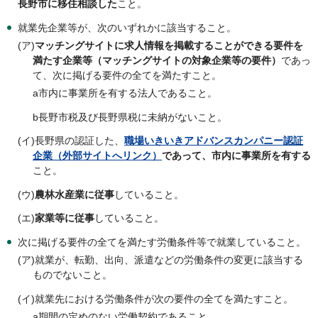
長野市に移住相談した
こと。
就業先企業等が、次のいずれかに該当すること。
(ア)
マッチングサイトに求人情報を掲載することができる要件を
満たす企業等（マッチングサイトの対象企業等の要件）
であっ
て、次に掲げる要件の全てを満たすこと。
a市内に事業所を有する法人であること。
b長野市税及び長野県税に未納がないこと。
(イ)長野県の認証した、
職場いきいきアドバンスカンパニー認証
企業（外部サイトへリンク）
であって、市内に事業所を有する
こと。
(ウ)
農林水産業に従事
していること。
(エ)
家業等に従事
していること。
次に掲げる要件の全てを満たす労働条件等で就業していること。
(ア)就業が、転勤、出向、派遣などの労働条件の変更に該当する
ものでないこと。
(イ)就業先における労働条件が次の要件の全てを満たすこと。
a期間の定めのない労働契約であること。