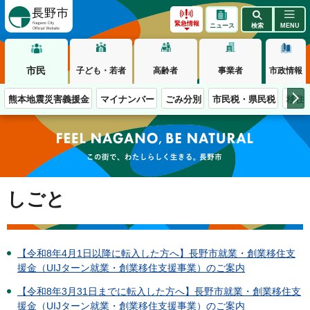
長野市
緊急情報
ニュース
検索
MENU
市民
子ども・若者
高齢者
事業者
市政情報
熊本地震災害義援金
マイナンバー
ごみ分別
市民税・県民税
移住
この街で、わたしらしく生きる。長野市
しごと
【令和8年4月1日以降に転入した方へ】長野市就業・創業移住支
援金（UIJターン就業・創業移住支援事業）のご案内
【令和8年3月31日までに転入した方へ】長野市就業・創業移住支
援金（UIJターン就業・創業移住支援事業）のご案内