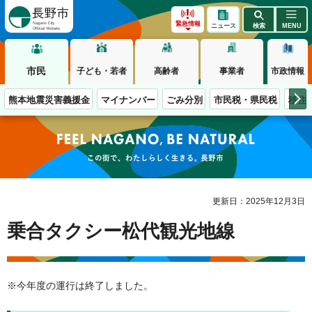
長野市
緊急情報
ニュース
検索
MENU
市民
子ども・若者
高齢者
事業者
市政情報
熊本地震災害義援金
マイナンバー
ごみ分別
市民税・県民税
移住
この街で、わたしらしく生きる。長野市
更新日：2025年12月3日
乗合タクシー松代観光地線
※今年度の運行は終了しました。