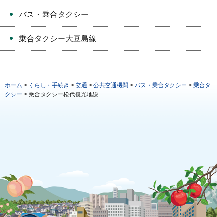
バス・乗合タクシー
乗合タクシー大豆島線
ホーム
>
くらし・手続き
>
交通
>
公共交通機関
>
バス・乗合タクシー
>
乗合タ
クシー
> 乗合タクシー松代観光地線