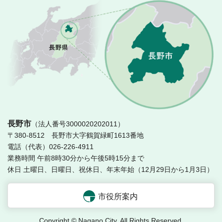
長
長野市
（法人番号3000020202011）
〒380-8512 長野市大字鶴賀緑町1613番地
電話（代表）026-226-4911
業務時間 午前8時30分から午後5時15分まで
休日 土曜日、日曜日、祝休日、年末年始（12月29日から1月3日）
市役所案内
Copyright © Nagano City. All Rights Reserved.