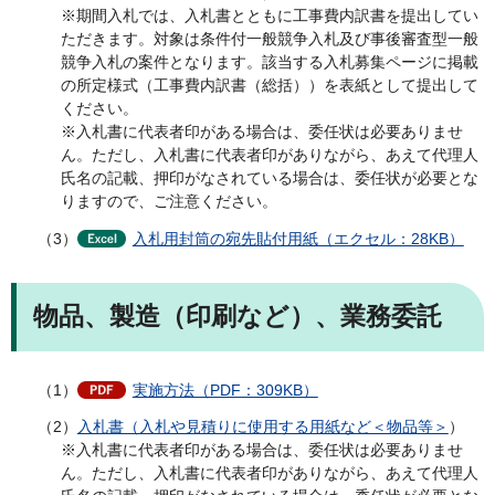
※期間入札では、入札書とともに工事費内訳書を提出してい
ただきます。対象は条件付一般競争入札及び事後審査型一般
競争入札の案件となります。該当する入札募集ページに掲載
の所定様式（工事費内訳書（総括））を表紙として提出して
ください。
※入札書に代表者印がある場合は、委任状は必要ありませ
ん。ただし、入札書に代表者印がありながら、あえて代理人
氏名の記載、押印がなされている場合は、委任状が必要とな
りますので、ご注意ください。
（3）
入札用封筒の宛先貼付用紙（エクセル：28KB）
物品、製造（印刷など）、業務委託
（1）
実施方法（PDF：309KB）
（2）
入札書（入札や見積りに使用する用紙など＜物品等＞
）
※入札書に代表者印がある場合は、委任状は必要ありませ
ん。ただし、入札書に代表者印がありながら、あえて代理人