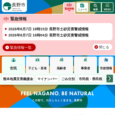
長野市
緊急情報
ニュース
検索
MENU
緊急情報
2026年8月7日 18時15分 長野市土砂災害警戒情報
2026年8月7日 16時04分 長野市土砂災害警戒情報
緊急情報一覧
閉じる
市民
子ども・若者
高齢者
事業者
市政情報
熊本地震災害義援金
マイナンバー
ごみ分別
市民税・県民税
移住
この街で、わたしらしく生きる。長野市