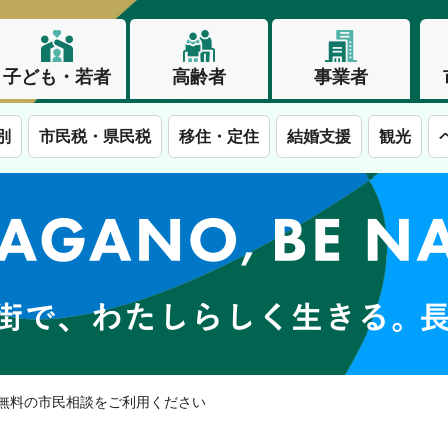
子ども・若者
高齢者
事業者
別
市民税・県民税
移住・定住
結婚支援
観光
この街で、わたしらしく生きる。長野市
 無料の市民相談をご利用ください