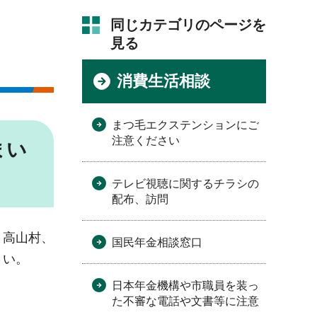
同じカテゴリのページを
見る
消費生活相談
まつ毛エクステンションにご
注意ください
まい
テレビ視聴に関するチラシの
配布、訪問
、高山村、
国民年金相談窓口
さい。
日本年金機構や市職員を装っ
た不審な電話や文書等に注意