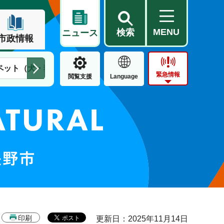
MENU
検索
ニュース
市政情報
ペット（犬・猫）
住民票・戸籍
公営住宅
市街地整備
緊急情報
閲覧支援
Language
印刷
更新日：2025年11月14日