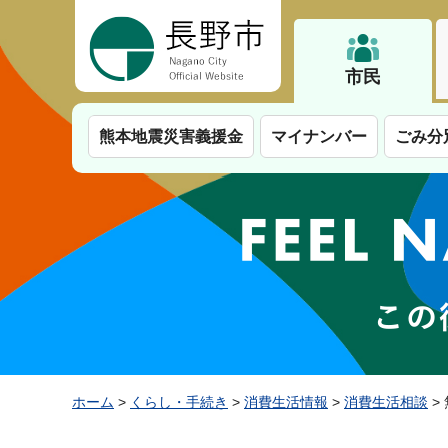
長野市
市民
熊本地震災害義援金
マイナンバー
ごみ分
ホーム
>
くらし・手続き
>
消費生活情報
>
消費生活相談
>