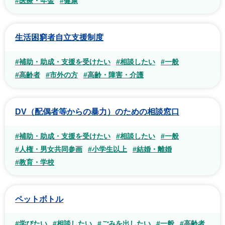
#医療・年金
#健康
生活困窮者自立支援制度
#補助・助成・支援を受けたい
#相談したい
#一般
#高齢者
#市外の方
#高齢・障害・介護
DV（配偶者等からの暴力）のための相談窓口
#補助・助成・支援を受けたい
#相談したい
#一般
#人権・男女共同参画
#小学生以上
#結婚・離婚
#教育・学校
ペットボトル
#学びたい
#相談したい
#ごみを出したい
#一般
#高齢者