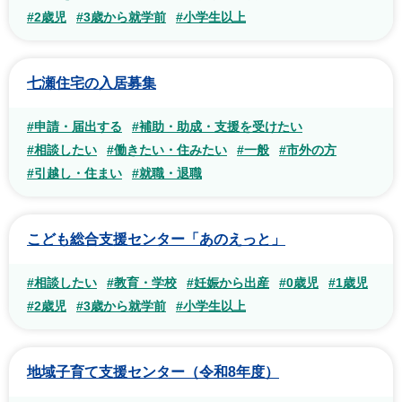
#2歳児
#3歳から就学前
#小学生以上
七瀬住宅の入居募集
#申請・届出する
#補助・助成・支援を受けたい
#相談したい
#働きたい・住みたい
#一般
#市外の方
#引越し・住まい
#就職・退職
こども総合支援センター「あのえっと」
#相談したい
#教育・学校
#妊娠から出産
#0歳児
#1歳児
#2歳児
#3歳から就学前
#小学生以上
地域子育て支援センター（令和8年度）