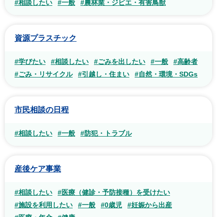
#相談したい
#一般
#農林業・ジビエ・有害鳥獣
資源プラスチック
#学びたい
#相談したい
#ごみを出したい
#一般
#高齢者
#ごみ・リサイクル
#引越し・住まい
#自然・環境・SDGs
市民相談の日程
#相談したい
#一般
#防犯・トラブル
産後ケア事業
#相談したい
#医療（健診・予防接種）を受けたい
#施設を利用したい
#一般
#0歳児
#妊娠から出産