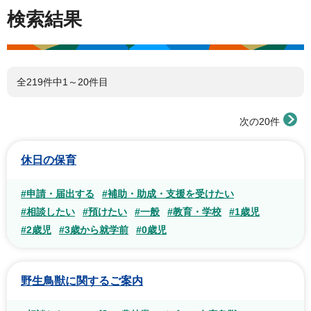
検索結果
全219件中1～20件目
次の20件
休日の保育
#申請・届出する
#補助・助成・支援を受けたい
#相談したい
#預けたい
#一般
#教育・学校
#1歳児
#2歳児
#3歳から就学前
#0歳児
野生鳥獣に関するご案内