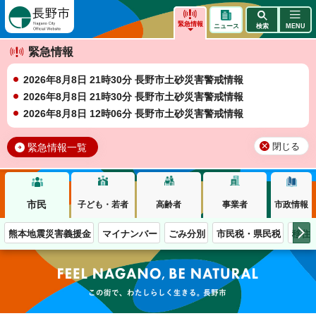
長野市
緊急情報
ニュース
検索
MENU
緊急情報
2026年8月8日 21時30分 長野市土砂災害警戒情報
2026年8月8日 21時30分 長野市土砂災害警戒情報
2026年8月8日 12時06分 長野市土砂災害警戒情報
緊急情報一覧
閉じる
市民
子ども・若者
高齢者
事業者
市政情報
熊本地震災害義援金
マイナンバー
ごみ分別
市民税・県民税
移住
この街で、わたしらしく生きる。長野市