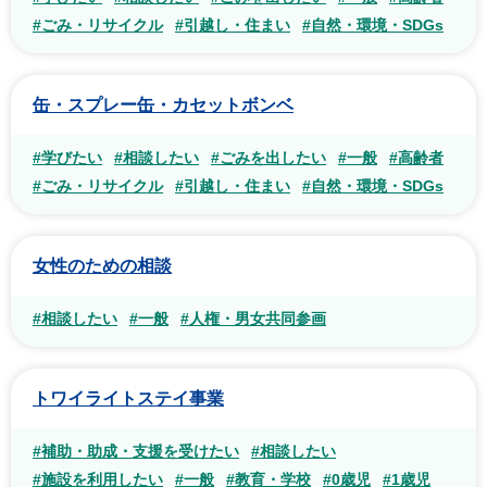
#ごみ・リサイクル
#引越し・住まい
#自然・環境・SDGs
缶・スプレー缶・カセットボンベ
#学びたい
#相談したい
#ごみを出したい
#一般
#高齢者
#ごみ・リサイクル
#引越し・住まい
#自然・環境・SDGs
女性のための相談
#相談したい
#一般
#人権・男女共同参画
トワイライトステイ事業
#補助・助成・支援を受けたい
#相談したい
#施設を利用したい
#一般
#教育・学校
#0歳児
#1歳児