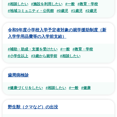
#相談したい
#施設を利用したい
#一般
#教育・学校
#地域コミュニティ・公民館
#0歳児
#1歳児
#2歳児
令和9年度小学校入学予定者対象の就学援助制度（新
入学学用品費等の入学前支給）
#補助・助成・支援を受けたい
#一般
#教育・学校
#小学生以上
#3歳から就学前
#相談したい
歯周病検診
#健康づくりをしたい
#相談したい
#一般
#健康
野生獣（クマなど）の出没