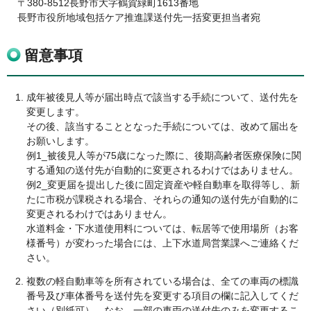
〒380-8512長野市大字鶴賀緑町1613番地
長野市役所地域包括ケア推進課送付先一括変更担当者宛
留意事項
成年被後見人等が届出時点で該当する手続について、送付先を
変更します。
その後、該当することとなった手続については、改めて届出を
お願いします。
例1_被後見人等が75歳になった際に、後期高齢者医療保険に関
する通知の送付先が自動的に変更されるわけではありません。
例2_変更届を提出した後に固定資産や軽自動車を取得等し、新
たに市税が課税される場合、それらの通知の送付先が自動的に
変更されるわけではありません。
水道料金・下水道使用料については、転居等で使用場所（お客
様番号）が変わった場合には、上下水道局営業課へご連絡くだ
さい。
複数の軽自動車等を所有されている場合は、全ての車両の標識
番号及び車体番号を送付先を変更する項目の欄に記入してくだ
さい（別紙可）。なお、一部の車両の送付先のみを変更するこ