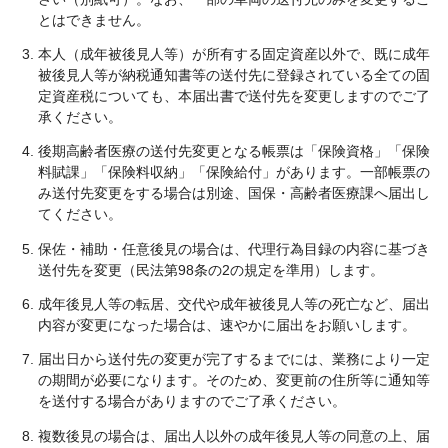
とはできません。
本人（成年被後見人等）が所有する固定資産以外で、既に成年
被後見人等が納税通知書等の送付先に登録されている全ての固
定資産税についても、本届出書で送付先を変更しますのでご了
承ください。
後期高齢者医療の送付先変更となる帳票は「保険資格」「保険
料賦課」「保険料収納」「保険給付」があります。一部帳票の
み送付先変更をする場合は別途、国保・高齢者医療課へ届出し
てください。
保佐・補助・任意後見の場合は、代理行為目録の内容に基づき
送付先を変更（民法第98条の2の規定を準用）します。
成年後見人等の転居、交代や成年被後見人等の死亡など、届出
内容が変更になった場合は、速やかに届出をお願いします。
届出日から送付先の変更が完了するまでには、業務により一定
の期間が必要になります。そのため、変更前の住所等に通知等
を送付する場合がありますのでご了承ください。
複数後見の場合は、届出人以外の成年後見人等の同意の上、届