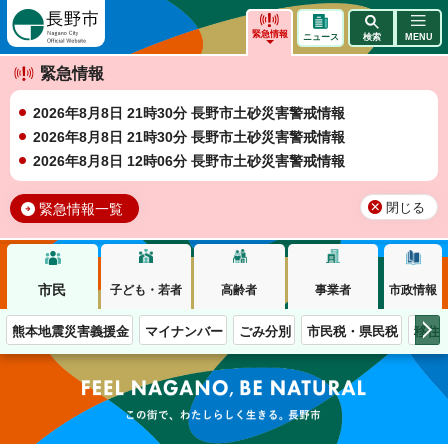
長野市
緊急情報
ニュース
検索
MENU
緊急情報
2026年8月8日 21時30分 長野市土砂災害警戒情報
2026年8月8日 21時30分 長野市土砂災害警戒情報
2026年8月8日 12時06分 長野市土砂災害警戒情報
緊急情報一覧
閉じる
市民
子ども・若者
高齢者
事業者
市政情報
熊本地震災害義援金
マイナンバー
ごみ分別
市民税・県民税
移住
この街で、わたしらしく生きる。長野市