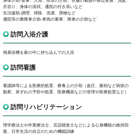
身体介助-食事、入浴、排泄の介助、衣服の着脱や体位変換、洗髪、
爪切り、身体の清拭、通院の付き添いなど
生活援助-調理、掃除、洗濯、買物など
通院等の乗降車介助-車両の乗車、降車の介助など
訪問入浴介護
簡易浴槽を家の中に持ち込んでの入浴
訪問看護
看護師等による医療的処置、療養上の介助（血圧、脈拍など病状の
観察、床ずれの予防や処置、医療機器などの管理や医療処置など）
訪問リハビリテーション
理学療法士や作業療法士、言語聴覚士などによる心身機能の維持回
復、日常生活の自立のための機能訓練