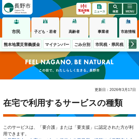
長野市
緊急情報
ニュース
検索
MENU
市民
子ども・若者
高齢者
事業者
市政情報
熊本地震災害義援金
マイナンバー
ごみ分別
市民税・県民税
移住
この街で、わたしらしく生きる。長野市
更新日：2026年3月17日
在宅で利用するサービスの種類
このサービスは、「要介護」または「要支援」に認定された方が利
用できます。