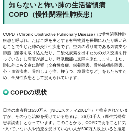
知らないと怖い肺の生活習慣病
COPD（慢性閉塞性肺疾患）
COPD（Chronic Obstructive Pulmonary Disease）は慢性閉塞性肺
疾患と呼ばれ、たばこ煙を主とする有害物質を長期にわたり吸い込
むことで生じた肺の炎症性疾患です。空気の通り道である気管支や
肺胞（酸素を取り込んだり、二酸化炭素を出すためのガス交換を行
っている）に障害が起こり、呼吸機能に支障を来たします。また、
肺以外にも全身に影響（全身性炎症、栄養障害、骨格筋機能障害、
心・血管疾患、骨粗しょう症、抑うつ、糖尿病など）をもたらすた
め、全身性疾患として捉えられています。
COPDの現状
日本の患者数は530万人（NICEスタディ2001年）と推定されていま
すが、そのうち治療を受けている患者は、26万1千人（厚生労働省
患者調査）となっています。このことから、COPDであることに気
づいていない人や治療を受けていない人が500万人以上いると推定