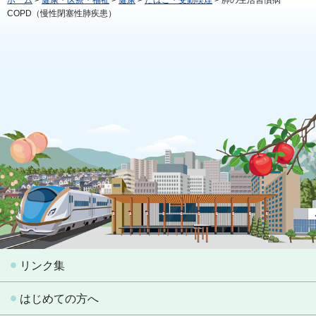
ホーム
>
健康・医療・福祉
>
健康
>
たばこ・受動喫煙
> 肺の生活習慣病
COPD（慢性閉塞性肺疾患）
リンク集
はじめての方へ