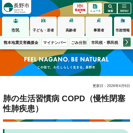
長野市
緊急情報
ニュース
検索
MENU
市民
子ども・若者
高齢者
事業者
市政情報
熊本地震災害義援金
マイナンバー
ごみ分別
市民税・県民税
移住
この街で、わたしらしく生きる。長野市
更新日：2026年4月6日
肺の生活習慣病 COPD（慢性閉塞
性肺疾患）