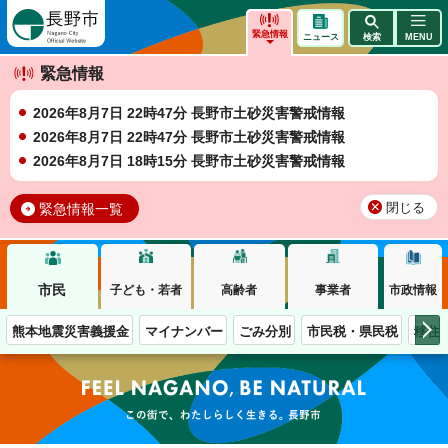
長野市
緊急情報
ニュース
検索
MENU
緊急情報
2026年8月7日 22時47分 長野市土砂災害警戒情報
2026年8月7日 22時47分 長野市土砂災害警戒情報
2026年8月7日 18時15分 長野市土砂災害警戒情報
緊急情報一覧
閉じる
市民
子ども・若者
高齢者
事業者
市政情報
熊本地震災害義援金
マイナンバー
ごみ分別
市民税・県民税
移住
この街で、わたしらしく生きる。長野市