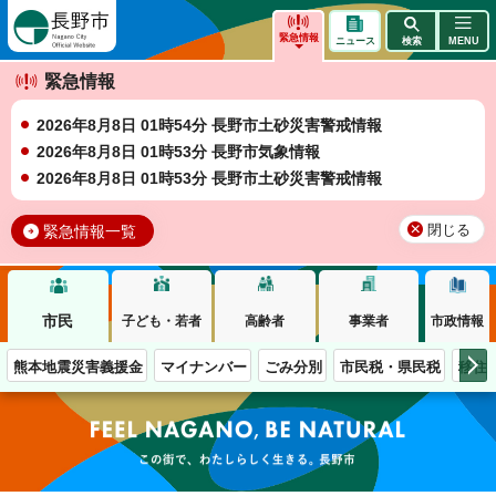
長野市
緊急情報
ニュース
検索
MENU
緊急情報
2026年8月8日 01時54分 長野市土砂災害警戒情報
2026年8月8日 01時53分 長野市気象情報
2026年8月8日 01時53分 長野市土砂災害警戒情報
緊急情報一覧
閉じる
市民
子ども・若者
高齢者
事業者
市政情報
熊本地震災害義援金
マイナンバー
ごみ分別
市民税・県民税
移住
この街で、わたしらしく生きる。長野市