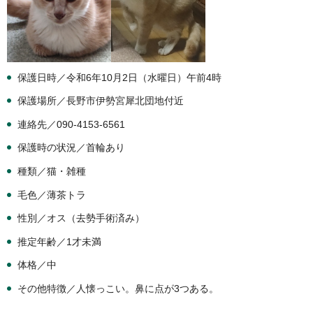
保護日時／令和6年10月2日（水曜日）午前4時
保護場所／長野市伊勢宮犀北団地付近
連絡先／090-4153-6561
保護時の状況／首輪あり
種類／猫・雑種
毛色／薄茶トラ
性別／オス（去勢手術済み）
推定年齢／1才未満
体格／中
その他特徴／人懐っこい。鼻に点が3つある。