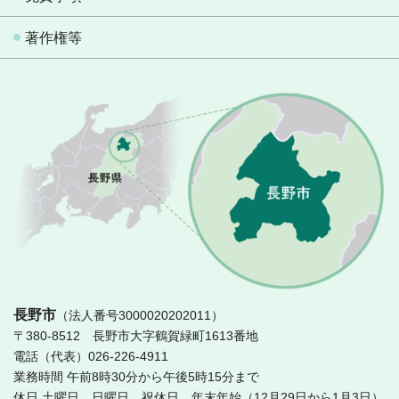
著作権等
長
長野市
（法人番号3000020202011）
〒380-8512 長野市大字鶴賀緑町1613番地
電話（代表）026-226-4911
業務時間 午前8時30分から午後5時15分まで
休日 土曜日、日曜日、祝休日、年末年始（12月29日から1月3日）