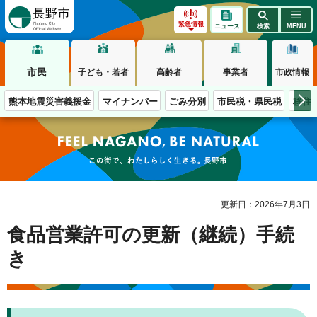
長野市
緊急情報
ニュース
検索
MENU
市民
子ども・若者
高齢者
事業者
市政情報
熊本地震災害義援金
マイナンバー
ごみ分別
市民税・県民税
移住
この街で、わたしらしく生きる。長野市
更新日：2026年7月3日
食品営業許可の更新（継続）手続
き