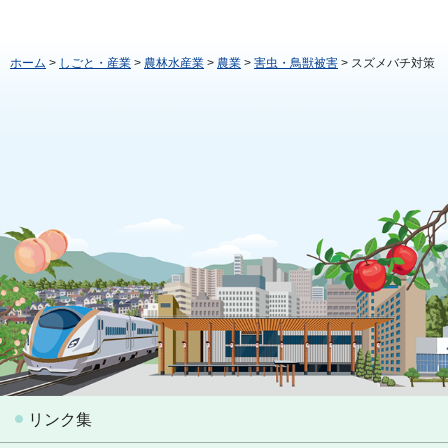
ホーム
>
しごと・産業
>
農林水産業
>
農業
>
害虫・鳥獣被害
> スズメバチ対策
リンク集