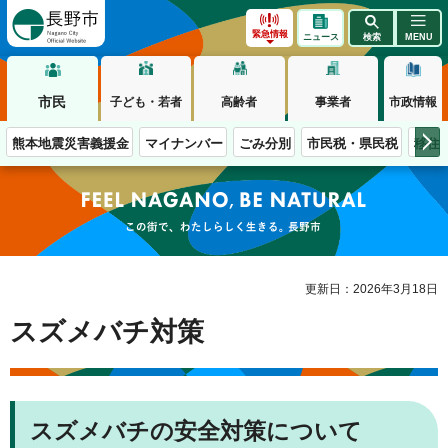
長野市
緊急情報
ニュース
検索
MENU
市民
子ども・若者
高齢者
事業者
市政情報
熊本地震災害義援金
マイナンバー
ごみ分別
市民税・県民税
移住
この街で、わたしらしく生きる。長野市
更新日：2026年3月18日
スズメバチ対策
スズメバチの安全対策について