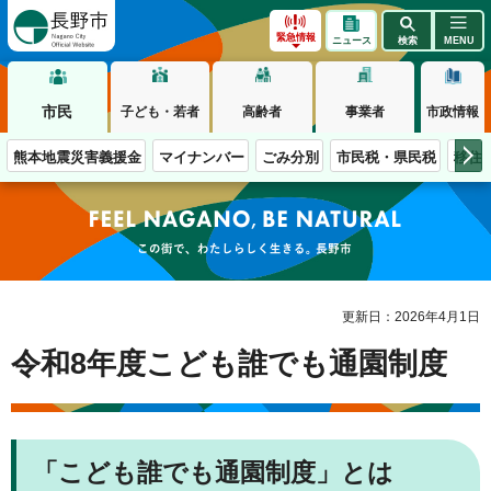
長野市
緊急情報
ニュース
検索
MENU
市民
子ども・若者
高齢者
事業者
市政情報
熊本地震災害義援金
マイナンバー
ごみ分別
市民税・県民税
移住
この街で、わたしらしく生きる。長野市
更新日：2026年4月1日
令和8年度こども誰でも通園制度
「こども誰でも通園制度」とは