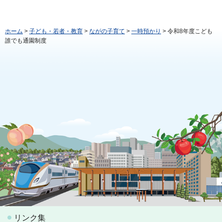
ホーム
>
子ども・若者・教育
>
ながの子育て
>
一時預かり
> 令和8年度こども
誰でも通園制度
リンク集