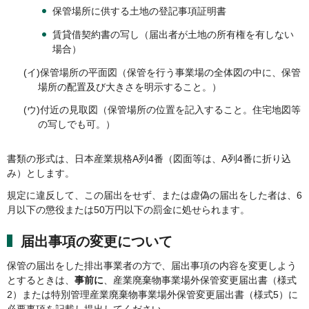
保管場所に供する土地の登記事項証明書
賃貸借契約書の写し（届出者が土地の所有権を有しない
場合）
(イ)保管場所の平面図（保管を行う事業場の全体図の中に、保管
場所の配置及び大きさを明示すること。）
(ウ)付近の見取図（保管場所の位置を記入すること。住宅地図等
の写しでも可。）
書類の形式は、日本産業規格A列4番（図面等は、A列4番に折り込
み）とします。
規定に違反して、この届出をせず、または虚偽の届出をした者は、6
月以下の懲役または50万円以下の罰金に処せられます。
届出事項の変更について
保管の届出をした排出事業者の方で、届出事項の内容を変更しよう
とするときは、
事前に
、産業廃棄物事業場外保管変更届出書（様式
2）または特別管理産業廃棄物事業場外保管変更届出書（様式5）に