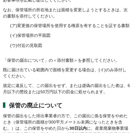
必要事項を記載し提出してください。
なお、保管場所の所在地または面積を変更しようとするときは、次
の書類を添付してください。
(ア)変更後の保管場所を使用する権原を有することを証する書類
(イ)保管場所の平面図
(ウ)付近の見取図
「保管の届出について」の＜添付書類＞を参照してください。
既に届け出ている範囲内で面積を変更する場合は、(イ)のみ添付し
てください。
規定に違反して、この届出をせず、または虚偽の届出をした者は、6
月以下の懲役または50万円以下の罰金に処せられます。
保管の廃止について
保管の届出をした排出事業者の方で、この届出に係る保管をやめた
とき（保管場所の面積が300平方メートル未満になったときを含
む。）は、この保管をやめた日から
30日以内
に、産業廃棄物事業場