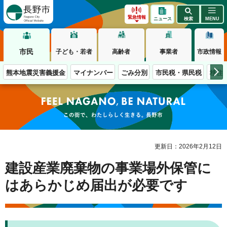
長野市
緊急情報
ニュース
検索
MENU
市民
子ども・若者
高齢者
事業者
市政情報
熊本地震災害義援金
マイナンバー
ごみ分別
市民税・県民税
移住
この街で、わたしらしく生きる。長野市
更新日：2026年2月12日
建設産業廃棄物の事業場外保管に
はあらかじめ届出が必要です