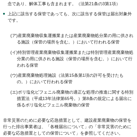
念であり、解体工事も含まれます。（法第21条の3第1項）
上記に該当する保管であっても、次に該当する保管は届出対象外
です。
(ア)産業廃棄物収集運搬業または産業廃棄物処分業の用に供され
る施設（保管の場所を含む。）において行われる保管
(イ)特別管理産業廃棄物収集運搬業または特別管理産業廃棄物処
分業の用に供される施設（保管の場所を含む。）において行
われる保管
(ウ)産業廃棄物処理施設（法第15条第1項の許可を受けたも
の。）において行われる保管
(エ)ポリ塩化ビフェニル廃棄物の適正な処理の推進に関する特別
措置法（平成13年法律第65号。）第8条の規定による届出に
係るポリ塩化ビフェニル廃棄物の保管
非常災害のために必要な応急措置として、建設産業廃棄物の保管を
行った排出事業者は、「各種届出について」の「非常災害のために
必要な応急措置としての保管について」を参照してください。