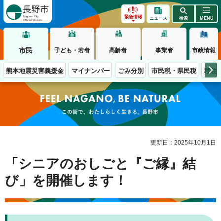
長野市
緊急情報
ニュース
検索
MENU
市民
子ども・若者
高齢者
事業者
市政情報
熊本地震災害義援金
マイナンバー
ごみ分別
市民税・県民税
移住
この街で、わたしらしく生きる。長野市
更新日：2025年10月1日
「シニアのおしごと『ご縁』結
び」を開催します！