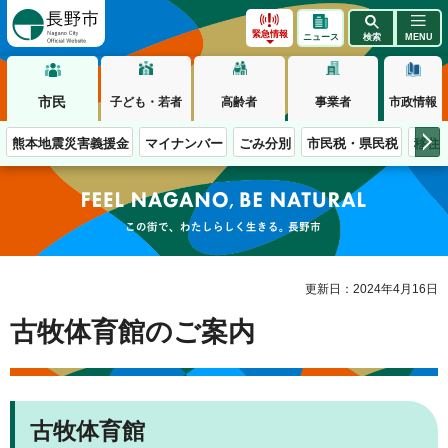
長野市
緊急情報
ニュース
検索
MENU
市民
子ども・若者
高齢者
事業者
市政情報
熊本地震災害義援金
マイナンバー
ごみ分別
市民税・県民税
移住
この街で、わたしらしく生きる。長野市
更新日：2024年4月16日
古牧体育館のご案内
古牧体育館