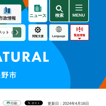
MENU
検索
ニュース
市政情報
ペット（犬・猫）
住民票・戸籍
公営住宅
市街地整備
緊急情報
閲覧支援
Language
印刷
更新日：2024年4月16日