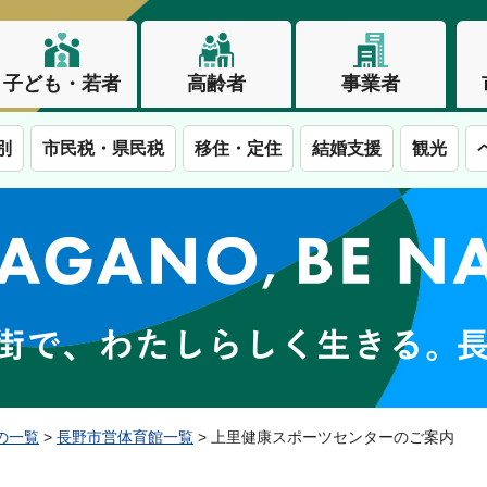
子ども・若者
高齢者
事業者
別
市民税・県民税
移住・定住
結婚支援
観光
この街で、わたしらしく生きる。長野市
の一覧
>
長野市営体育館一覧
> 上里健康スポーツセンターのご案内